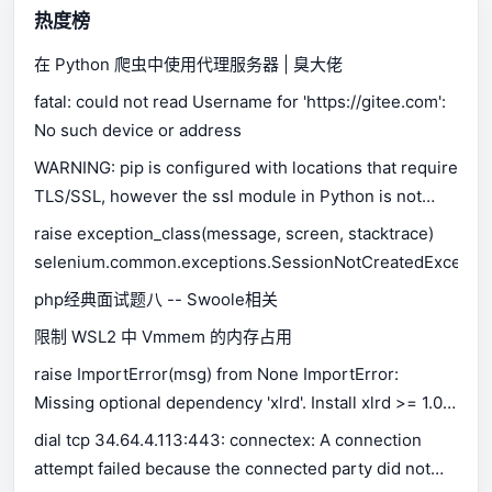
热度榜
在 Python 爬虫中使用代理服务器 | 臭大佬
fatal: could not read Username for 'https://gitee.com':
No such device or address
WARNING: pip is configured with locations that require
TLS/SSL, however the ssl module in Python is not
available.
raise exception_class(message, screen, stacktrace)
selenium.common.exceptions.SessionNotCreatedExceptio
php经典面试题八 -- Swoole相关
限制 WSL2 中 Vmmem 的内存占用
raise ImportError(msg) from None ImportError:
Missing optional dependency 'xlrd'. Install xlrd >= 1.0.0
for Excel support Use pip or conda to install xlrd.
dial tcp 34.64.4.113:443: connectex: A connection
attempt failed because the connected party did not