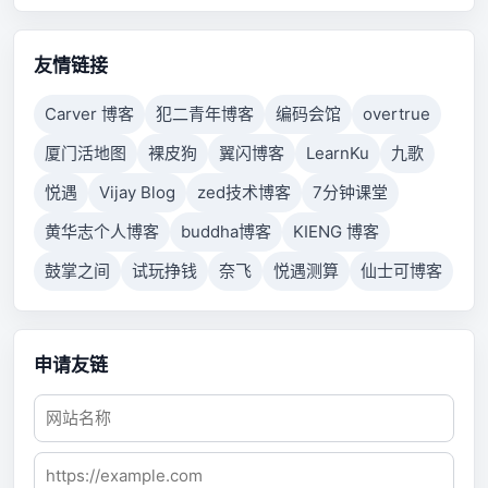
properly respond after a period of time, or established
connection failed because connected host has failed
to respond.
友情链接
Carver 博客
犯二青年博客
编码会馆
overtrue
厦门活地图
裸皮狗
翼闪博客
LearnKu
九歌
悦遇
Vijay Blog
zed技术博客
7分钟课堂
黄华志个人博客
buddha博客
KIENG 博客
鼓掌之间
试玩挣钱
奈飞
悦遇测算
仙士可博客
申请友链