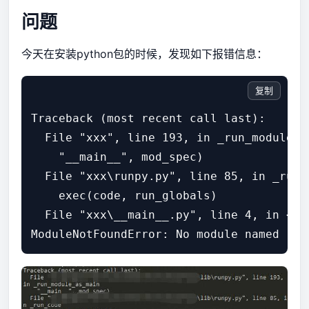
问题
今天在安装python包的时候，发现如下报错信息：
复制
Traceback (most recent call last):

  File "xxx", line 193, in _run_module_as
    "__main__", mod_spec)

  File "xxx\runpy.py", line 85, in _run_c
    exec(code, run_globals)

  File "xxx\__main__.py", line 4, in <mod