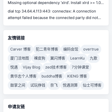
Missing optional dependency 'xlrd'. Install xlrd >= 1.0.0
for Excel support Use pip or conda to install xlrd.
dial tcp 34.64.4.113:443: connectex: A connection
attempt failed because the connected party did not
properly respond after a period of time, or established
connection failed because connected host has failed
to respond.
友情链接
Carver 博客
犯二青年博客
编码会馆
overtrue
厦门活地图
裸皮狗
翼闪博客
LearnKu
九歌
悦遇
Vijay Blog
zed技术博客
7分钟课堂
黄华志个人博客
buddha博客
KIENG 博客
鼓掌之间
试玩挣钱
奈飞
悦遇测算
仙士可博客
申请友链