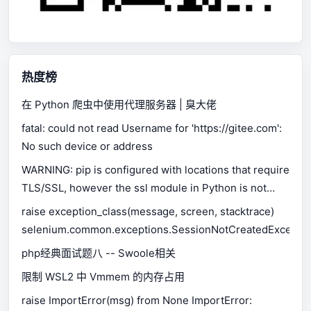
热度榜
在 Python 爬虫中使用代理服务器 | 臭大佬
fatal: could not read Username for 'https://gitee.com':
No such device or address
WARNING: pip is configured with locations that require
TLS/SSL, however the ssl module in Python is not
available.
raise exception_class(message, screen, stacktrace)
selenium.common.exceptions.SessionNotCreatedExceptio
php经典面试题八 -- Swoole相关
限制 WSL2 中 Vmmem 的内存占用
raise ImportError(msg) from None ImportError: