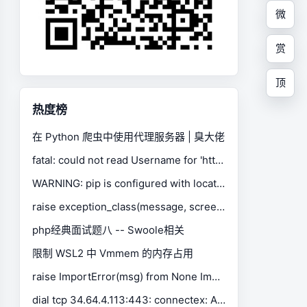
微
赏
顶
热度榜
在 Python 爬虫中使用代理服务器 | 臭大佬
fatal: could not read Username for 'https://gitee.com': No such device or address
WARNING: pip is configured with locations that require TLS/SSL, however the ssl module in Python is not available.
raise exception_class(message, screen, stacktrace) selenium.common.exceptions.SessionNotCreatedException
php经典面试题八 -- Swoole相关
限制 WSL2 中 Vmmem 的内存占用
raise ImportError(msg) from None ImportError: Missing optional dependency 'xlrd'. Install xlrd >= 1.0.0 for Excel support Use pip or conda to install xlrd.
dial tcp 34.64.4.113:443: connectex: A connection attempt failed because the connected party did not properly respond after a period of time, or established connection failed because connected host has failed to respond.